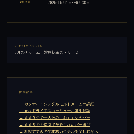
提供期間
2026年6月1日〜6月30日
← PREV CHARM
5月のチャーム：濃厚抹茶のテリーヌ
関連記事
→ カクテル・シングルモルトメニュー詳細
→ 元祖ドライモスコーミュール誕生秘話
→ すすきので一人飲みにおすすめのバー
→ すすきのの接待で失敗しないバー選び
→ 札幌すすきので本格カクテルを楽しむなら