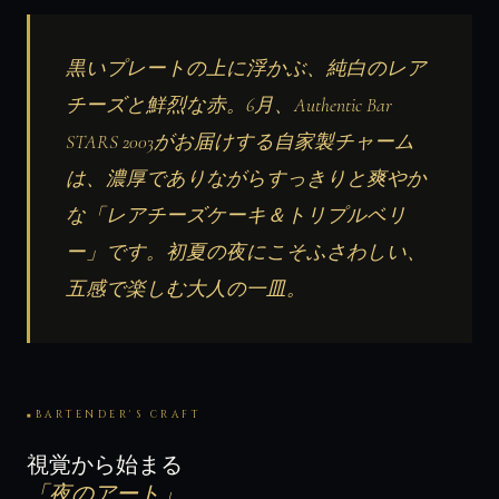
黒いプレートの上に浮かぶ、純白のレア
チーズと鮮烈な赤。6月、Authentic Bar
STARS 2003がお届けする自家製チャーム
は、
濃厚でありながらすっきりと爽やか
な「レアチーズケーキ＆トリプルベリ
ー」
です。初夏の夜にこそふさわしい、
五感で楽しむ大人の一皿。
BARTENDER'S CRAFT
視覚から始まる
「夜のアート」